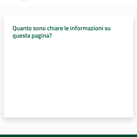
Sessioni
europee
Notizie
Quanto sono chiare le informazioni su
questa pagina?
Valuta da 1 a 5 stelle
Assemblea
legislativa
Assemblea
Attività
Argomenti
Per i media