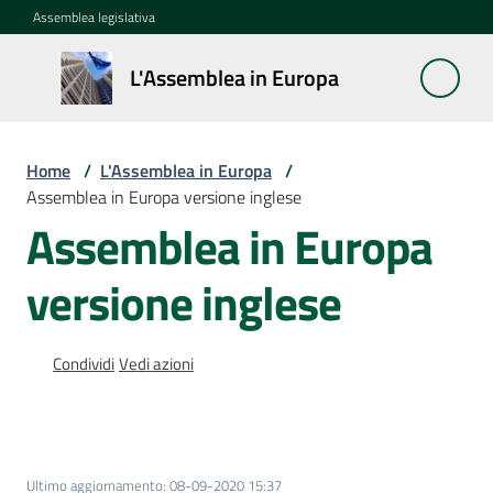
Vai al contenuto
Vai alla navigazione
Vai al footer
Assemblea legislativa
L'Assemblea
L'Assemblea in Europa
in Europa
Home
/
L'Assemblea in Europa
/
Cos'è
Assemblea in Europa versione inglese
la
Assemblea in Europa
Sessione
europea
versione inglese
La
Rete
Condividi
Vedi azioni
europea
regionale
Le
Ultimo aggiornamento
:
08-09-2020 15:37