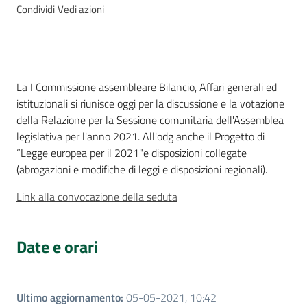
Sessioni
Condividi
Vedi azioni
europee
Notizie
Cos'è
La I Commissione assembleare Bilancio, Affari generali ed
istituzionali si riunisce oggi per la discussione e la votazione
della Relazione per la Sessione comunitaria dell'Assemblea
legislativa per l'anno 2021. All'odg anche il Progetto di
Assemblea
“Legge europea per il 2021"e disposizioni collegate
legislativa
(abrogazioni e modifiche di leggi e disposizioni regionali).
Link alla convocazione della seduta
Assemblea
Attività
Date e orari
Argomenti
Ultimo aggiornamento
:
05-05-2021, 10:42
Per i media