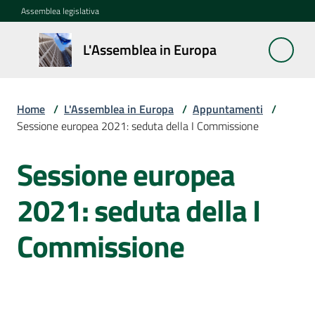
Vai al contenuto
Vai alla navigazione
Vai al footer
Assemblea legislativa
L'Assemblea
L'Assemblea in Europa
in Europa
Home
/
L'Assemblea in Europa
/
Appuntamenti
/
Cos'è
Sessione europea 2021: seduta della I Commissione
la
Sessione
Sessione europea
Salta al contenuto
europea
2021: seduta della I
La
Rete
Commissione
europea
regionale
Le