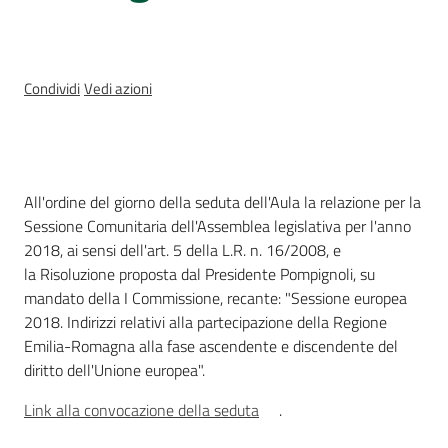
Sessioni
europee
Notizie
Condividi
Vedi azioni
Cos'è
All'ordine del giorno della seduta dell'Aula la relazione per la
Assemblea
Sessione Comunitaria dell'Assemblea legislativa per l'anno
legislativa
2018, ai sensi dell'art. 5 della L.R. n. 16/2008, e
la Risoluzione proposta dal Presidente Pompignoli, su
Assemblea
mandato della I Commissione, recante: "Sessione europea
2018. Indirizzi relativi alla partecipazione della Regione
Attività
Emilia-Romagna alla fase ascendente e discendente del
diritto dell'Unione europea".
Argomenti
Link alla convocazione della seduta
.
Per i media