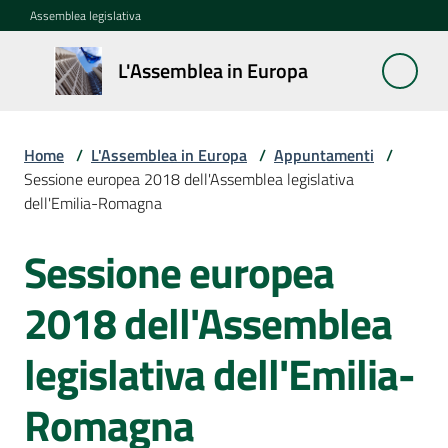
Vai al contenuto
Vai alla navigazione
Vai al footer
Assemblea legislativa
L'Assemblea
L'Assemblea in Europa
in Europa
Home
/
L'Assemblea in Europa
/
Appuntamenti
/
Cos'è
Sessione europea 2018 dell'Assemblea legislativa
la
dell'Emilia-Romagna
Sessione
europea
Sessione europea
Salta al contenuto
La
2018 dell'Assemblea
Rete
europea
legislativa dell'Emilia-
regionale
Romagna
Le