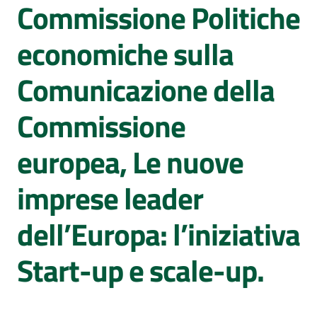
Sessioni
Commissione Politiche
europee
economiche sulla
Notizie
Comunicazione della
Commissione
europea, Le nuove
Assemblea
legislativa
imprese leader
Assemblea
dell’Europa: l’iniziativa
Attività
Start-up e scale-up.
Argomenti
Per i media