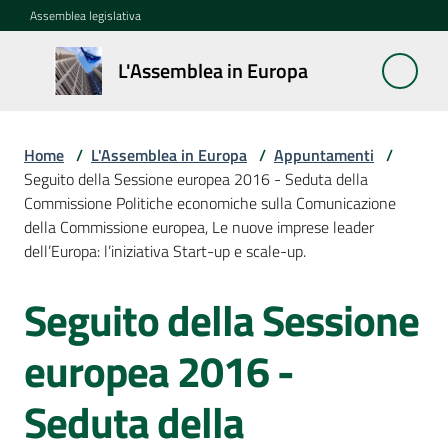
Vai al contenuto
Vai alla navigazione
Vai al footer
Assemblea legislativa
L'Assemblea
L'Assemblea in Europa
in Europa
Home
/
L'Assemblea in Europa
/
Appuntamenti
/
Cos'è
Seguito della Sessione europea 2016 - Seduta della
la
Commissione Politiche economiche sulla Comunicazione
Sessione
della Commissione europea, Le nuove imprese leader
europea
dell’Europa: l’iniziativa Start-up e scale-up.
Seguito della Sessione
La
Salta al contenuto
Rete
europea
europea 2016 -
regionale
Seduta della
Le