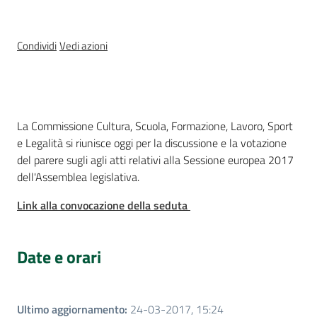
Sessioni
europee
Condividi
Vedi azioni
Notizie
Cos'è
La Commissione Cultura, Scuola, Formazione, Lavoro, Sport
e Legalità si riunisce oggi per la discussione e la votazione
Assemblea
del parere sugli agli atti relativi alla Sessione europea 2017
legislativa
dell'Assemblea legislativa.
Link alla convocazione della seduta
Assemblea
Attività
Date e orari
Argomenti
Ultimo aggiornamento
:
24-03-2017, 15:24
Per i media