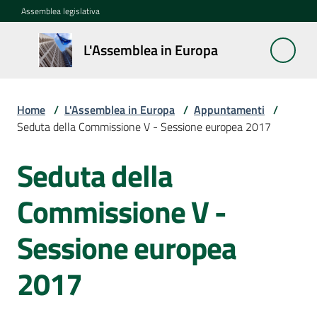
Vai al contenuto
Vai alla navigazione
Vai al footer
Assemblea legislativa
L'Assemblea
L'Assemblea in Europa
in Europa
Home
/
L'Assemblea in Europa
/
Appuntamenti
/
Cos'è
Seduta della Commissione V - Sessione europea 2017
la
Sessione
Seduta della
Salta al contenuto
europea
Commissione V -
La
Rete
Sessione europea
europea
regionale
2017
Le