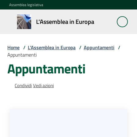
Vai al contenuto
Vai alla navigazione
Vai al footer
Assemblea legislativa
L'Assemblea
L'Assemblea in Europa
in Europa
Home
/
L'Assemblea in Europa
/
Appuntamenti
/
Cos'è
Appuntamenti
la
Appuntamenti
Sessione
europea
Condividi
Vedi azioni
La
Rete
europea
regionale
Le