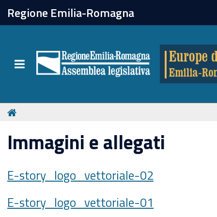
chiudi
Regione Emilia-Romagna
Europe direct
Toggle navigation
Attività
Formazione
Immagini e allegati
Eventi
Tutte le notizie
E-story_logo_vettoriale-02
E-story_logo_vettoriale-01
Newsletter