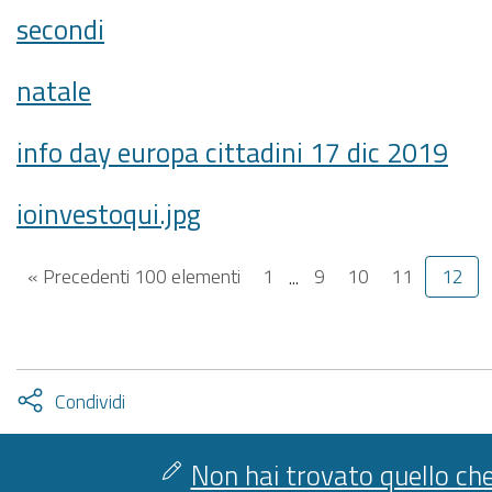
secondi
natale
info day europa cittadini 17 dic 2019
ioinvestoqui.jpg
« Precedenti 100 elementi
1
...
9
10
11
12
Attiva
Condividi
condividi
facebook
twitter
Non hai trovato quello che