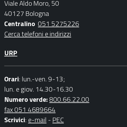
Viale Aldo Moro, 50
o
r
r
e
40127 Bologna
k
a
Centralino
051 5275226
m
Cerca telefoni e indirizzi
URP
Orari
: lun.-ven. 9-13;
lun. e giov. 14.30-16.30
Numero verde:
800.66.22.00
fax 051 4689664
Scrivici
:
e-mail
-
PEC