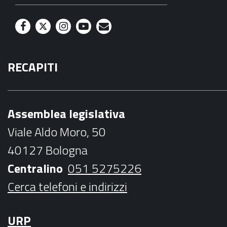
F
T
I
Y
M
a
w
n
o
a
RECAPITI
c
i
s
u
i
e
t
t
t
l
b
t
a
u
Assemblea legislativa
o
e
g
b
Viale Aldo Moro, 50
o
r
r
e
40127 Bologna
k
a
Centralino
051 5275226
m
Cerca telefoni e indirizzi
URP