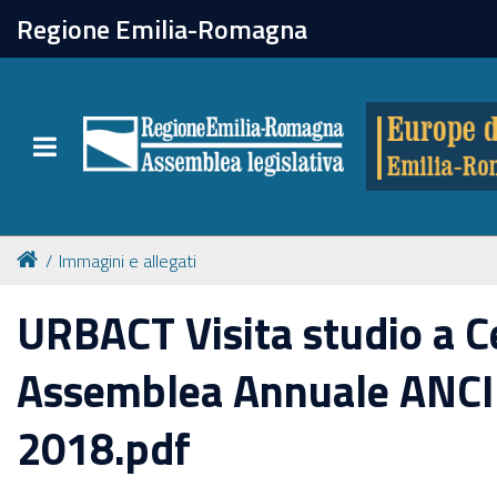
chiudi
Regione Emilia-Romagna
Europe direct
Toggle navigation
Attività
Formazione
Immagini e allegati
Eventi
URBACT Visita studio a C
Assemblea Annuale ANCI 
Tutte le notizie
2018.pdf
Newsletter