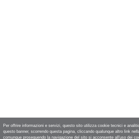
Per offrire informazioni e servizi, questo sito utilizza cookie tecnici e analit
questo banner, scorrendo questa pagina, cliccando qualunque altro link nell
comunque proseguendo la navigazione del sito si acconsente all'uso dei co