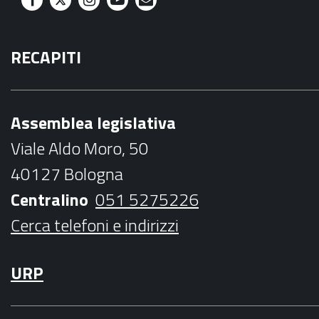
F
T
I
Y
M
a
w
n
o
a
RECAPITI
c
i
s
u
i
e
t
t
t
l
b
t
a
u
Assemblea legislativa
o
e
g
b
Viale Aldo Moro, 50
o
r
r
e
40127 Bologna
k
a
Centralino
051 5275226
m
Cerca telefoni e indirizzi
URP