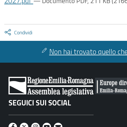
2027.pdf
— Documento PDF, 211 KB (2166
Attiva
Condividi
condividi
facebook
twitter
Non hai trovato quello che
SEGUICI SUI SOCIAL