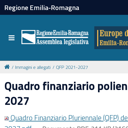
chiudi
Regione Emilia-Romagna
Europe direct
Toggle navigation
Attività
Formazione
Immagini e allegati
QFP 2021-2027
Eventi
Quadro finanziario polie
2027
Tutte le notizie
Quadro Finanziario Pluriennale (QFP) d
Newsletter