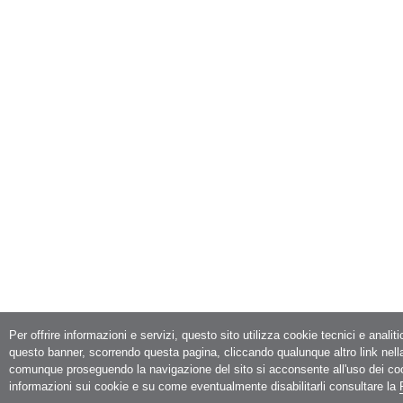
Per offrire informazioni e servizi, questo sito utilizza cookie tecnici e analit
questo banner, scorrendo questa pagina, cliccando qualunque altro link nell
comunque proseguendo la navigazione del sito si acconsente all'uso dei co
informazioni sui cookie e su come eventualmente disabilitarli consultare la