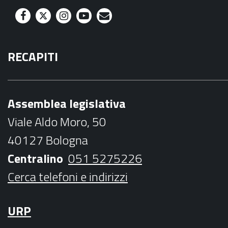
F
T
I
Y
M
a
w
n
o
a
RECAPITI
c
i
s
u
i
e
t
t
t
l
b
t
a
u
Assemblea legislativa
o
e
g
b
Viale Aldo Moro, 50
o
r
r
e
40127 Bologna
k
a
Centralino
051 5275226
m
Cerca telefoni e indirizzi
URP