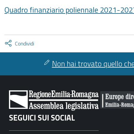
Quadro finanziario poliennale 2021-202
Attiva
Condividi
condividi
facebook
twitter
Non hai trovato quello che
SEGUICI SUI SOCIAL