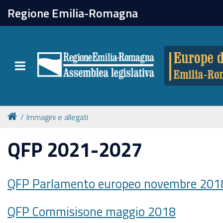
chiudi
Regione Emilia-Romagna
Europe direct
Toggle navigation
Attività
Formazione
Immagini e allegati
Eventi
QFP 2021-2027
Tutte le notizie
QFP Parlamento europeo novembre 201
Newsletter
QFP Commisisone maggio 2018