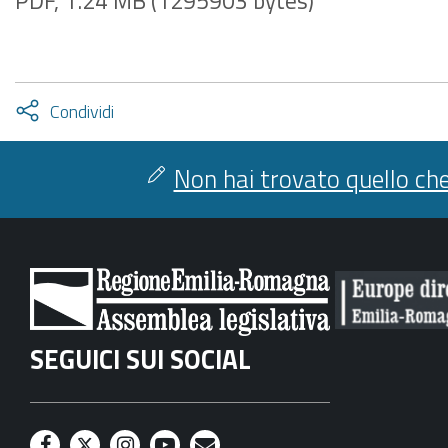
PDF, 1.24 MB (1295903 bytes)
Attiva
Condividi
condividi
facebook
twitter
Non hai trovato quello che
SEGUICI SUI SOCIAL