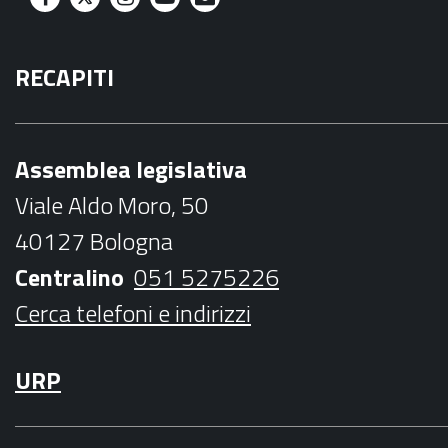
F
T
I
Y
M
a
w
n
o
a
RECAPITI
c
i
s
u
i
e
t
t
t
l
b
t
a
u
Assemblea legislativa
o
e
g
b
Viale Aldo Moro, 50
o
r
r
e
40127 Bologna
k
a
Centralino
051 5275226
m
Cerca telefoni e indirizzi
URP