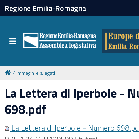
chiudi
Regione Emilia-Romagna
Europe direct
Toggle navigation
Attività
Formazione
Immagini e allegati
Eventi
La Lettera di Iperbole - 
698.pdf
Tutte le notizie
La Lettera di Iperbole - Numero 698.p
Newsletter