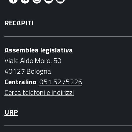
F
T
I
Y
M
a
w
n
o
a
RECAPITI
c
i
s
u
i
e
t
t
t
l
b
t
a
u
Assemblea legislativa
o
e
g
b
Viale Aldo Moro, 50
o
r
r
e
40127 Bologna
k
a
Centralino
051 5275226
m
Cerca telefoni e indirizzi
URP