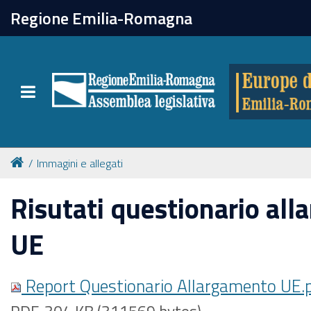
chiudi
Regione Emilia-Romagna
Europe direct
Toggle navigation
Attività
Formazione
Immagini e allegati
Eventi
Risutati questionario al
UE
Tutte le notizie
Report Questionario Allargamento UE.
Newsletter