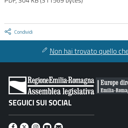
PDF, 304 KB (311569 bytes)
Attiva
Condividi
condividi
facebook
twitter
Non hai trovato quello che
SEGUICI SUI SOCIAL