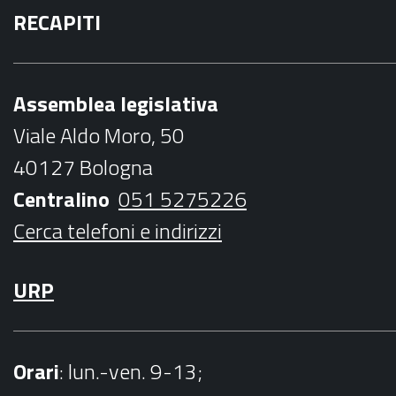
RECAPITI
c
i
s
u
i
e
t
t
t
l
b
t
a
u
Assemblea legislativa
o
e
g
b
Viale Aldo Moro, 50
o
r
r
e
40127 Bologna
k
a
Centralino
051 5275226
m
Cerca telefoni e indirizzi
URP
Orari
: lun.-ven. 9-13;