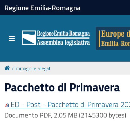
chiudi
Regione Emilia-Romagna
Europe direct
Toggle navigation
Attività
Formazione
Immagini e allegati
Eventi
Pacchetto di Primavera
Tutte le notizie
ED - Post - Pacchetto di Primavera 2
Documento PDF, 2.05 MB (2145300 bytes)
Newsletter