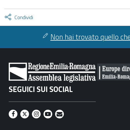
Attiva
Condividi
condividi
facebook
twitter
Non hai trovato quello che
SEGUICI SUI SOCIAL
F
T
I
Y
M
a
w
n
o
a