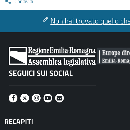
Attiva
Condividi
condividi
facebook
twitter
Non hai trovato quello che
SEGUICI SUI SOCIAL
F
T
I
Y
M
a
w
n
o
a
RECAPITI
c
i
s
u
i