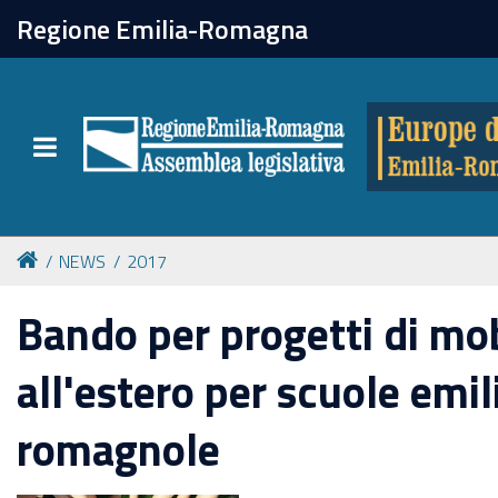
chiudi
Regione Emilia-Romagna
Europe direct
Toggle navigation
Attività
Formazione
NEWS
2017
Eventi
Bando per progetti di mob
all'estero per scuole emi
Tutte le notizie
romagnole
Newsletter