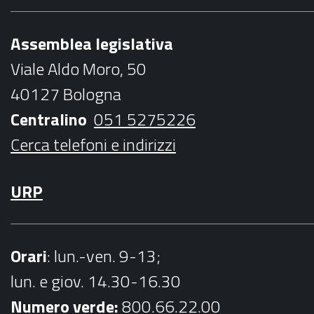
e
t
t
t
l
b
t
a
u
Assemblea legislativa
o
e
g
b
Viale Aldo Moro, 50
o
r
r
e
40127 Bologna
k
a
Centralino
051 5275226
m
Cerca telefoni e indirizzi
URP
Orari
: lun.-ven. 9-13;
lun. e giov. 14.30-16.30
Numero verde:
800.66.22.00