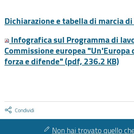
Dichiarazione e tabella di marcia di
Infografica sul Programma di lav
Commissione europea "Un'Europa c
forza e difende" (pdf, 236.2 KB)
Attiva
Condividi
condividi
facebook
twitter
Non hai trovato quello che