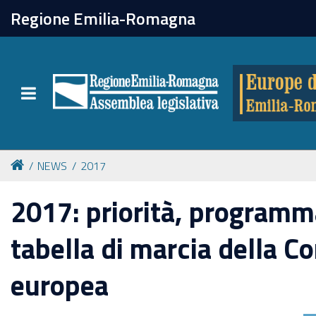
chiudi
Regione Emilia-Romagna
Europe direct
Toggle navigation
Attività
Formazione
NEWS
2017
Eventi
2017: priorità, programma
tabella di marcia della 
Tutte le notizie
europea
Newsletter