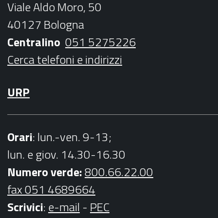
Viale Aldo Moro, 50
o
r
r
e
40127 Bologna
k
a
Centralino
051 5275226
m
Cerca telefoni e indirizzi
URP
Orari
: lun.-ven. 9-13;
lun. e giov. 14.30-16.30
Numero verde:
800.66.22.00
fax 051 4689664
Scrivici
:
e-mail
-
PEC