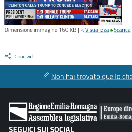
Dimensione immagine:
160 KB
|
Visualizza
Scarica
Attiva
Condividi
condividi
facebook
twitter
Non hai trovato quello che
SEGUICI SUI SOCIAL