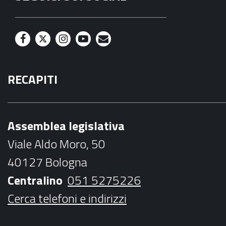
F
T
I
Y
M
a
w
n
o
a
RECAPITI
c
i
s
u
i
e
t
t
t
l
b
t
a
u
Assemblea legislativa
o
e
g
b
Viale Aldo Moro, 50
o
r
r
e
40127 Bologna
k
a
Centralino
051 5275226
m
Cerca telefoni e indirizzi