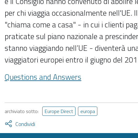
e il Consiglio hanno convenuto di abolire l
per chi viaggia occasionalmente nell'UE. I
"chiama come a casa" - in cui i clienti pag
praticate sul piano nazionale a prescinder
stanno viaggiando nell’UE - diventerà una 
viaggiatori europei entro il giugno del 201
Questions and Answers
archiviato sotto:
Europe Direct
europa
Attiva
Condividi
condividi
facebook
twitter