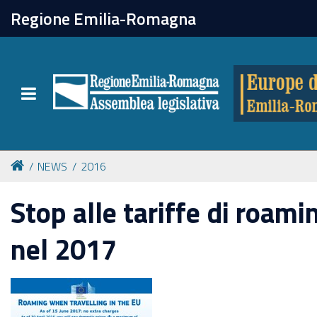
chiudi
Regione Emilia-Romagna
Europe direct
Toggle navigation
Attività
Formazione
NEWS
2016
Eventi
Stop alle tariffe di roami
nel 2017
Tutte le notizie
Newsletter