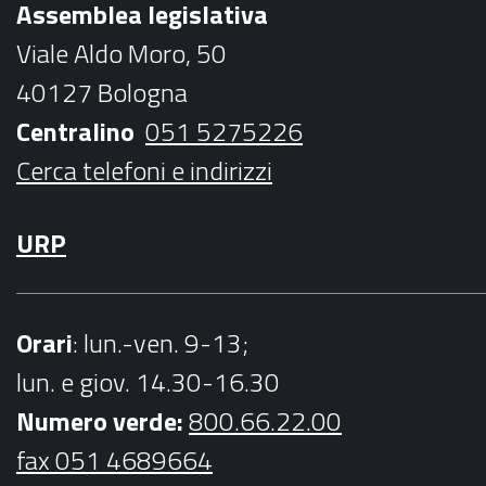
Assemblea legislativa
o
e
g
b
Viale Aldo Moro, 50
o
r
r
e
40127 Bologna
k
a
Centralino
051 5275226
m
Cerca telefoni e indirizzi
URP
Orari
: lun.-ven. 9-13;
lun. e giov. 14.30-16.30
Numero verde:
800.66.22.00
fax 051 4689664