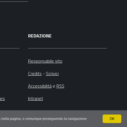
REDAZIONE
Responsabile sito
Credits
-
Scrivici
Accessibilità
e
RSS
ies
Intranet
 link nella pagina, o comunque proseguendo la navigazione
OK