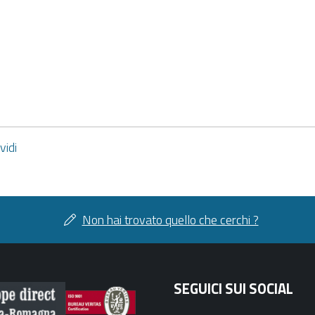
vidi
di
facebook
twitter
Non hai trovato quello che cerchi ?
SEGUICI SUI SOCIAL