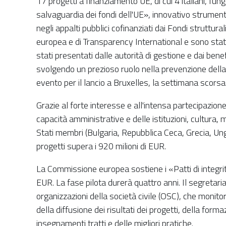
17 progetti a finanziamento UE, di cui 4 italiani, fung
salvaguardia dei fondi dell'UE», innovativo strumen
negli appalti pubblici cofinanziati dai Fondi struttur
europea e di Transparency International e sono stati 
stati presentati dalle autorità di gestione e dai bene
svolgendo un prezioso ruolo nella prevenzione della c
evento per il lancio a Bruxelles, la settimana scors
Grazie al forte interesse e all'intensa partecipazione
capacità amministrative e delle istituzioni, cultura, 
Stati membri (Bulgaria, Repubblica Ceca, Grecia, Ung
progetti supera i 920 milioni di EUR.
La Commissione europea sostiene i «Patti di integrità
EUR. La fase pilota durerà quattro anni. Il segretar
organizzazioni della società civile (OSC), che monitore
della diffusione dei risultati dei progetti, della for
insegnamenti tratti e delle migliori pratiche.