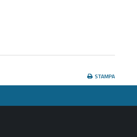
Azioni
STAMPA
sul
documento