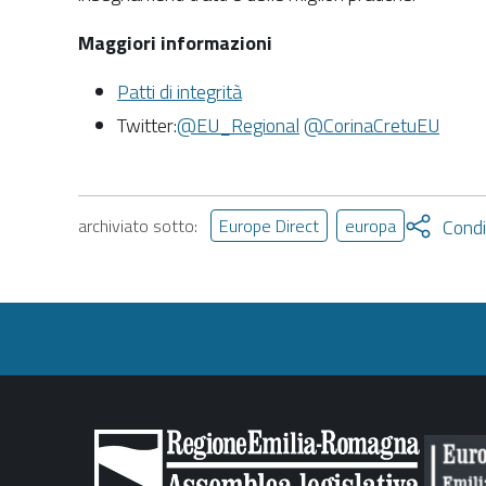
Maggiori informazioni
Patti di integrità
Twitter:
@EU_Regional
@CorinaCretuEU
Attiva
archiviato sotto:
Europe Direct
europa
Condi
condivi