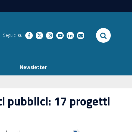
SEARCH
Seguici su
facebook
twitter
instagram
youtube
linkedin
richieste
Newsletter
ti pubblici: 17 progetti