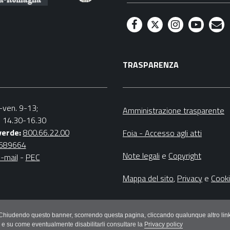
F
T
I
Y
M
a
w
n
o
a
TRASPARENZA
c
i
s
u
i
e
t
t
t
l
b
t
a
u
n.-ven. 9-13;
Amministrazione trasparente
v. 14.30-16.30
o
e
g
b
verde:
800.66.22.00
Foia - Accesso agli atti
o
r
r
e
4689664
Note legali
e
Copyright
-mail
-
PEC
k
a
m
Mappa del sito
,
Privacy
e
Cook
litici. Chiudendo questo banner, scorrendo questa pagina, cliccando qualunque altro
e e su come eventualmente disabilitarli consultare la
Privacy policy