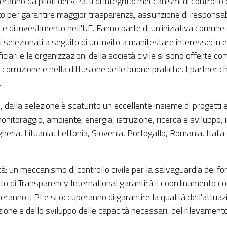
eranno da piloti dei «Patti di integrità: meccanismi di controllo c
to per garantire maggior trasparenza, assunzione di responsabi
ali e di investimento nell'UE. Fanno parte di un'iniziativa comu
selezionati a seguito di un invito a manifestare interesse: in e
ficiari e le organizzazioni della società civile si sono offerte c
orruzione e nella diffusione delle buone pratiche. I partner che
a.
, dalla selezione è scaturito un eccellente insieme di progetti e
monitoraggio, ambiente, energia, istruzione, ricerca e sviluppo, 
heria, Lituania, Lettonia, Slovenia, Portogallo, Romania, Italia
: un meccanismo di controllo civile per la salvaguardia dei fond
iato di Transparency International garantirà il coordinamento 
ranno il PI e si occuperanno di garantire la qualità dell'attuazio
mazione e dello sviluppo delle capacità necessari, del rilevamento