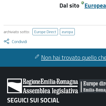
Dal sito
Europe
archiviato sotto:
Europe Direct
europa
Attiva
Condividi
condividi
facebook
twitter
Non hai trovato quello che
SEGUICI SUI SOCIAL