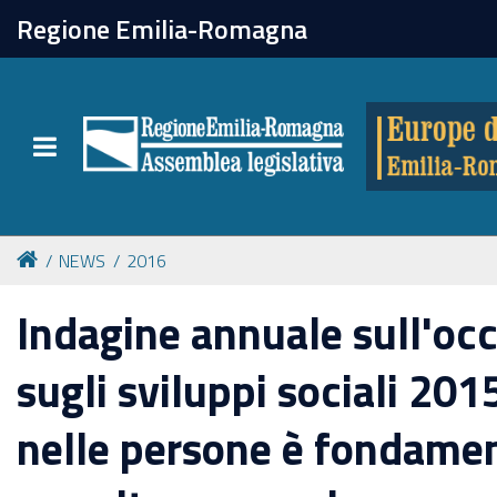
chiudi
Regione Emilia-Romagna
Europe direct
Toggle navigation
Attività
Formazione
NEWS
2016
Eventi
Indagine annuale sull'oc
sugli sviluppi sociali 2015
Tutte le notizie
nelle persone è fondamen
Newsletter