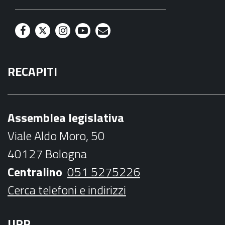
F
T
I
Y
M
a
w
n
o
a
RECAPITI
c
i
s
u
i
e
t
t
t
l
b
t
a
u
Assemblea legislativa
o
e
g
b
Viale Aldo Moro, 50
o
r
r
e
40127 Bologna
k
a
Centralino
051 5275226
m
Cerca telefoni e indirizzi
URP