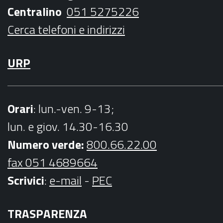
k
a
Centralino
051 5275226
m
Cerca telefoni e indirizzi
URP
Orari
: lun.-ven. 9-13;
lun. e giov. 14.30-16.30
Numero verde:
800.66.22.00
fax 051 4689664
Scrivici
:
e-mail
-
PEC
TRASPARENZA