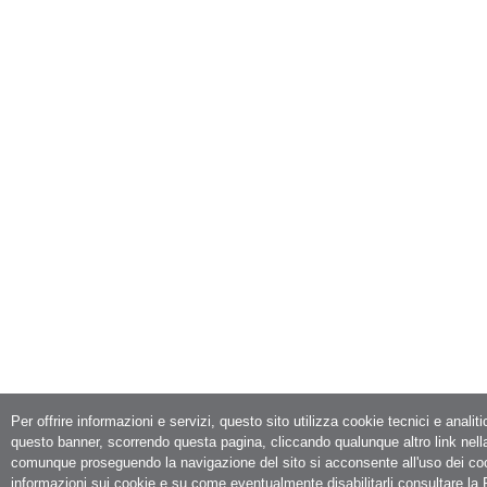
Per offrire informazioni e servizi, questo sito utilizza cookie tecnici e analit
questo banner, scorrendo questa pagina, cliccando qualunque altro link nell
comunque proseguendo la navigazione del sito si acconsente all'uso dei co
informazioni sui cookie e su come eventualmente disabilitarli consultare la