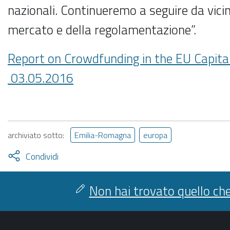
nazionali. Continueremo a seguire da vicin
mercato e della regolamentazione”.
Report on Crowdfunding in the EU Capita
03.05.2016
archiviato sotto:
Emilia-Romagna
europa
Attiva
Condividi
condividi
facebook
twitter
Non hai trovato quello che