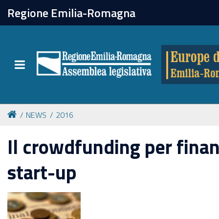
chiudi
Regione Emilia-Romagna
Europe direct
Toggle navigation
Attività
Formazione
NEWS
2016
Eventi
Il crowdfunding per finan
start-up
Tutte le notizie
Newsletter