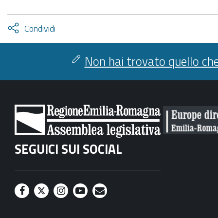
Attiva
Condividi
condividi
facebook
twitter
Non hai trovato quello che
SEGUICI SUI SOCIAL
F
T
I
Y
M
a
w
n
o
a