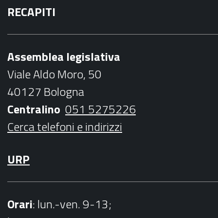
RECAPITI
c
i
s
u
i
e
t
t
t
l
b
t
a
u
Assemblea legislativa
o
e
g
b
Viale Aldo Moro, 50
o
r
r
e
40127 Bologna
k
a
Centralino
051 5275226
m
Cerca telefoni e indirizzi
URP
Orari
: lun.-ven. 9-13;