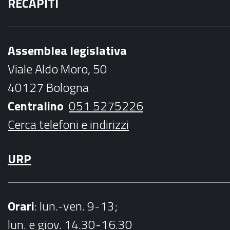
RECAPITI
c
i
s
u
i
e
t
t
t
l
b
t
a
u
Assemblea legislativa
o
e
g
b
Viale Aldo Moro, 50
o
r
r
e
40127 Bologna
k
a
Centralino
051 5275226
m
Cerca telefoni e indirizzi
URP
Orari
: lun.-ven. 9-13;
lun. e giov. 14.30-16.30