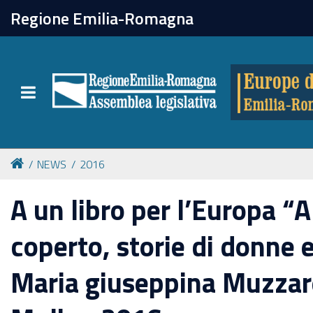
chiudi
Regione Emilia-Romagna
Europe direct
Toggle navigation
Attività
Formazione
NEWS
2016
Eventi
A un libro per l’Europa “
coperto, storie di donne e 
Tutte le notizie
Maria giuseppina Muzzarel
Newsletter