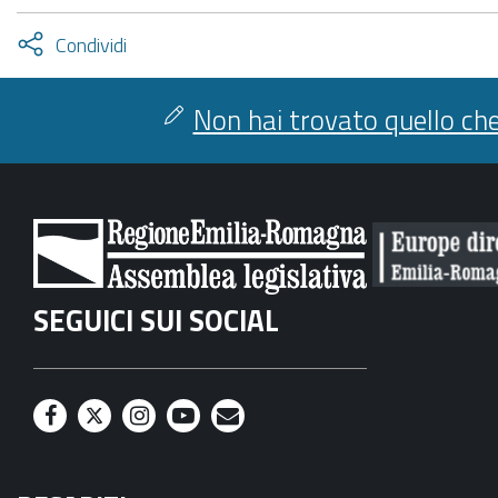
Attiva
Condividi
condividi
facebook
twitter
Non hai trovato quello che
SEGUICI SUI SOCIAL
F
T
I
Y
M
a
w
n
o
a