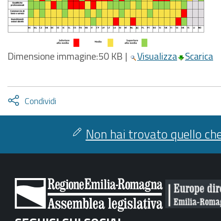
Dimensione immagine:
50 KB
|
Visualizza
Scarica
Attiva
Condividi
condividi
facebook
twitter
Non hai trovato quello che