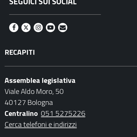
SEGUICI SUI SOCIAL
F
T
I
Y
M
a
w
n
o
a
RECAPITI
c
i
s
u
i
e
t
t
t
l
b
t
a
u
Assemblea legislativa
o
e
g
b
Viale Aldo Moro, 50
o
r
r
e
40127 Bologna
k
a
Centralino
051 5275226
m
Cerca telefoni e indirizzi