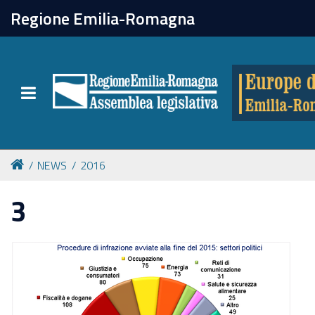
chiudi
Regione Emilia-Romagna
Europe direct
Toggle navigation
Attività
Formazione
NEWS
2016
Eventi
3
Tutte le notizie
Newsletter