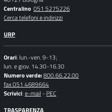
k
a
Centralino
051 5275226
m
Cerca telefoni e indirizzi
URP
Orari
: lun.-ven. 9-13;
lun. e giov. 14.30-16.30
Numero verde:
800.66.22.00
fax 051 4689664
Scrivici
:
e-mail
-
PEC
TRASPARENZA