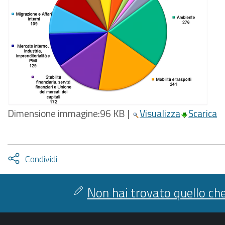
Dimensione immagine:
96 KB
|
Visualizza
Scarica
Attiva
Condividi
condividi
facebook
twitter
Non hai trovato quello che