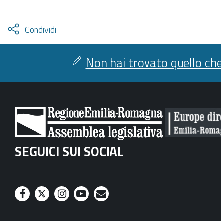
Attiva
Condividi
condividi
facebook
twitter
Non hai trovato quello che
SEGUICI SUI SOCIAL
F
T
I
Y
M
a
w
n
o
a