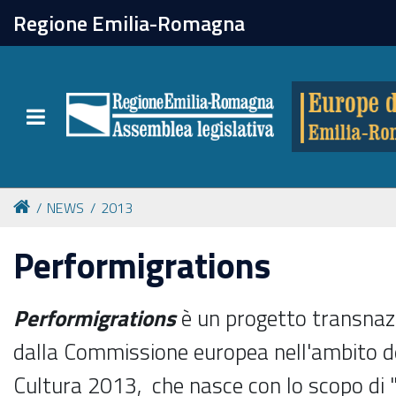
chiudi
Regione Emilia-Romagna
Europe direct
Toggle navigation
Attività
Formazione
NEWS
2013
Eventi
Performigrations
Tutte le notizie
Performigrations
è un progetto transnazi
dalla Commissione europea nell'ambito 
Newsletter
Cultura 2013, che nasce con lo scopo di "r