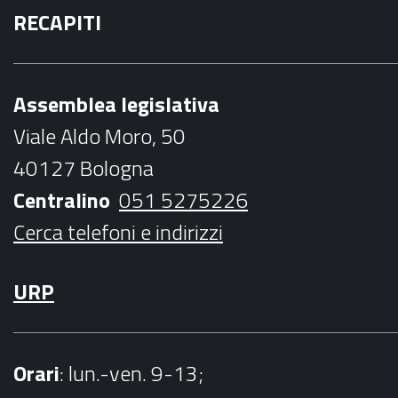
RECAPITI
c
i
s
u
i
e
t
t
t
l
b
t
a
u
Assemblea legislativa
o
e
g
b
Viale Aldo Moro, 50
o
r
r
e
40127 Bologna
k
a
Centralino
051 5275226
m
Cerca telefoni e indirizzi
URP
Orari
: lun.-ven. 9-13;