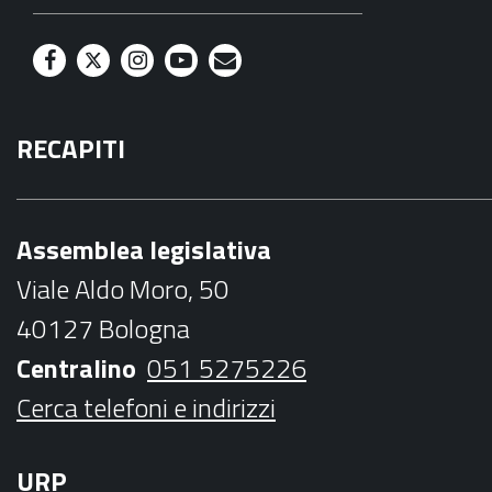
F
T
I
Y
M
a
w
n
o
a
RECAPITI
c
i
s
u
i
e
t
t
t
l
b
t
a
u
Assemblea legislativa
o
e
g
b
Viale Aldo Moro, 50
o
r
r
e
40127 Bologna
k
a
Centralino
051 5275226
m
Cerca telefoni e indirizzi
URP