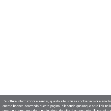
Per offrire informazioni e servizi, questo sito utilizza cookie tecnici e analit
questo banner, scorrendo questa pagina, cliccando qualunque altro link nell
comunque proseguendo la navigazione del sito si acconsente all'uso dei co