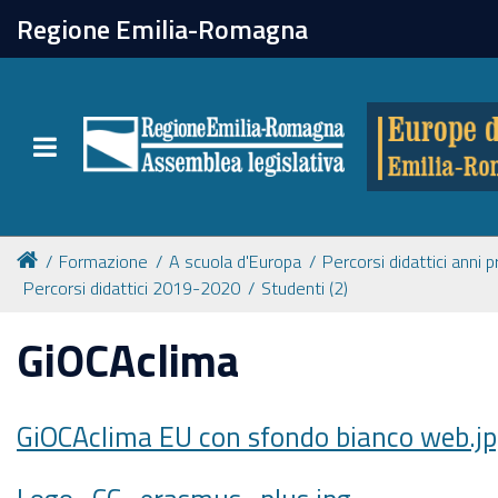
chiudi
Regione Emilia-Romagna
Europe direct
Toggle navigation
Attività
Formazione
Formazione
A scuola d'Europa
Percorsi didattici anni 
Percorsi didattici 2019-2020
Studenti (2)
Eventi
GiOCAclima
Tutte le notizie
GiOCAclima EU con sfondo bianco web.j
Newsletter