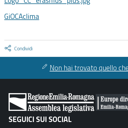
Logo_CC_erasmus_plus.jpg
GiOCAclima
Attiva
Condividi
condividi
facebook
twitter
Non hai trovato quello che
SEGUICI SUI SOCIAL