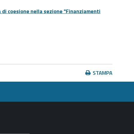
ca di coesione nella sezione "Finanziamenti
Azioni
STAMPA
sul
documento