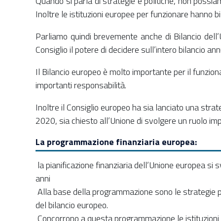
Quando si parla di strategie e politiche, non possiam
Inoltre le istituzioni europee per funzionare hanno 
Parliamo quindi brevemente anche di Bilancio dell’U
Consiglio il potere di decidere sull’intero bilancio a
Il Bilancio europeo è molto importante per il funzi
importanti responsabilità.
Inoltre il Consiglio europeo ha sia lanciato una str
2020, sia chiesto all’Unione di svolgere un ruolo im
La programmazione finanziaria europea:
la pianificazione finanziaria dell’Unione europea si 
anni
Alla base della programmazione sono le strategie poli
del bilancio europeo.
Concorrono a questa programmazione le istituzioni euro