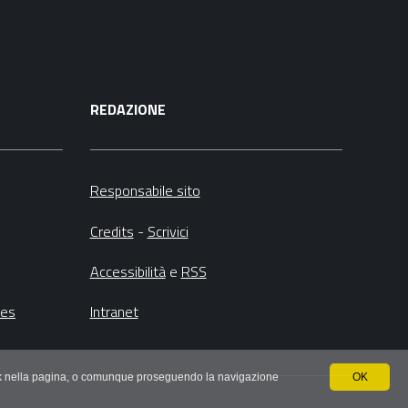
REDAZIONE
Responsabile sito
Credits
-
Scrivici
Accessibilità
e
RSS
ies
Intranet
 link nella pagina, o comunque proseguendo la navigazione
OK