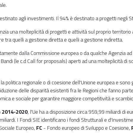
ale.
tinato agli investimenti. Il 94% è destinato a progetti negli 
anzia una molteplicità di progetti e attività sul proprio territ
tra quelli a gestione diretta e quelli a gestione indiretta.
ttamente dalla Commissione europea o da qualche Agenzia ad es
ndi (le c.d Call for proposals) aperti ad una molteplicità di sog
la politica regionale o di coesione dell'Unione europea e sono ge
iduzione delle disparità esistenti fra le Regioni che fanno pa
nomica e sociale per garantire maggiore competitività e scambio
e 2014-2020
, l'Ue ha a disposizione circa 959,99 miliardi di eu
miliardi. I Fondi SIE identificano i fondi Strutturali e d'Invest
Sociale Europeo,
FC
- Fondo europeo di Sviluppo e Coesione,