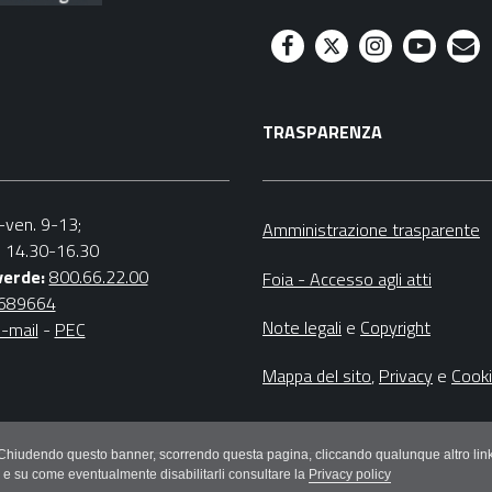
F
T
I
Y
M
a
w
n
o
a
TRASPARENZA
c
i
s
u
i
e
t
t
t
l
b
t
a
u
n.-ven. 9-13;
Amministrazione trasparente
v. 14.30-16.30
o
e
g
b
verde:
800.66.22.00
Foia - Accesso agli atti
o
r
r
e
4689664
Note legali
e
Copyright
-mail
-
PEC
k
a
m
Mappa del sito
,
Privacy
e
Cook
litici. Chiudendo questo banner, scorrendo questa pagina, cliccando qualunque altro
e e su come eventualmente disabilitarli consultare la
Privacy policy