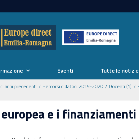
ormazione
Eventi
Tutte le notizie
ici anni precedenti
Percorsi didattici 2019-2020
Docenti (1)
e europea e i finanziamenti