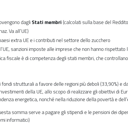
provengono dagli
Stati membri
(calcolati sulla base del Re
naz. Va all’UE)
paesi extra UE e i contributi nel settore dello zucchero
ll’UE, sanzioni imposte alle imprese che non hanno rispettato l
tica fiscale è di competenza degli stati membri, che controllano i
 fondi strutturali a favore delle regioni più deboli (33,90%) e d
investimenti della UE, allo scopo di realizzare gli obiettivi di E
pendenza energetica, nonché nella riduzione della povertà e dell
uesta somma serve a pagare gli stipendi e le pensioni dei dipend
emi informatici)