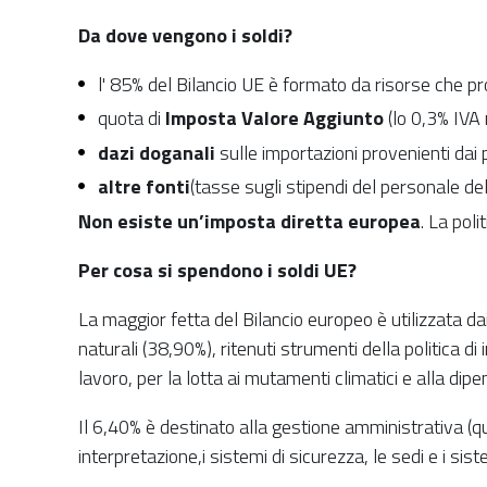
Da dove vengono i soldi?
l' 85% del Bilancio UE è formato da risorse che 
quota di
Imposta Valore Aggiunto
(lo 0,3% IVA 
dazi doganali
sulle importazioni provenienti dai 
altre fonti
(tasse sugli stipendi del personale de
Non esiste un’imposta diretta europea
. La poli
Per cosa si spendono i soldi UE?
La maggior fetta del Bilancio europeo è utilizzata dai
naturali (38,90%), ritenuti strumenti della politica di 
lavoro, per la lotta ai mutamenti climatici e alla di
Il 6,40% è destinato alla gestione amministrativa (q
interpretazione,i sistemi di sicurezza, le sedi e i sist