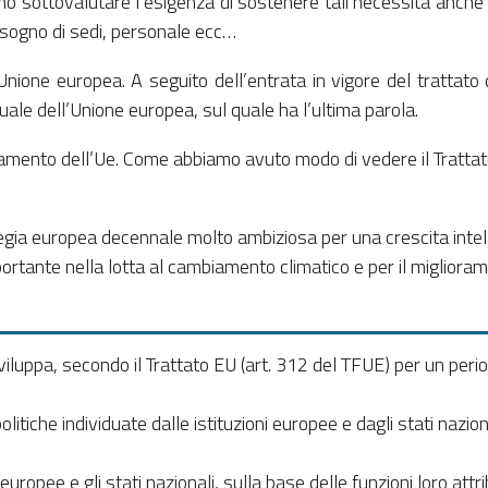
o sottovalutare l’esigenza di sostenere tali necessità anche co
bisogno di sedi, personale ecc…
nione europea. A seguito dell’entrata in vigore del trattato 
nnuale dell’Unione europea, sul quale ha l’ultima parola.
onamento dell’Ue. Come abbiamo avuto modo di vedere il Trattat
ategia europea decennale molto ambiziosa per una crescita intel
portante nella lotta al cambiamento climatico e per il migliora
sviluppa, secondo il Trattato EU (art. 312 del TFUE) per un peri
tiche individuate dalle istituzioni europee e dagli stati nazion
pee e gli stati nazionali, sulla base delle funzioni loro attrib