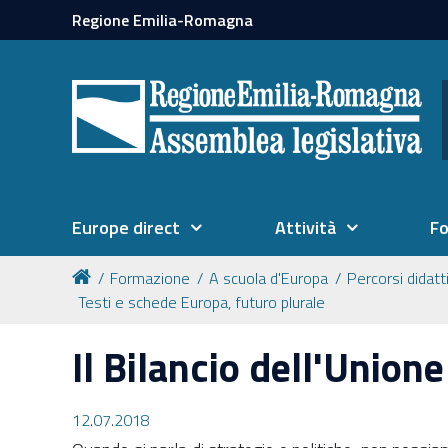
Regione Emilia-Romagna
Europe direct
Attività
F
Formazione
A scuola d'Europa
Percorsi didatt
Testi e schede Europa, futuro plurale
Il Bilancio dell'Union
12.07.2018