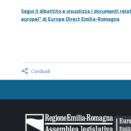
Segui il dibattito e visualizza i documenti rel
europei" di Europe Direct Emilia-Romagna
Attiva
Condividi
condividi
facebook
twitter