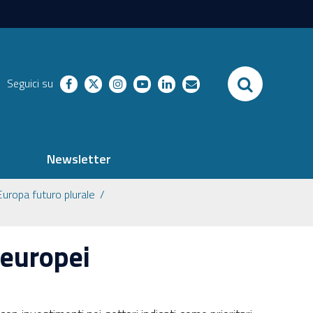
SEARCH
Seguici su
facebook
twitter
instagram
youtube
linkedin
richieste
Newsletter
Europa futuro plurale
 europei