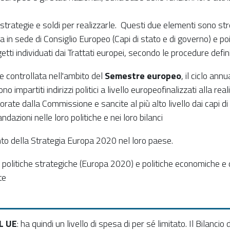
e strategie e soldi per realizzarle. Questi due elementi sono s
n sede di Consiglio Europeo (Capi di stato e di governo) e poi
getti individuati dai Trattati europei, secondo le procedure defini
e controllata nell'ambito del
Semestre europeo
, il ciclo an
o impartiti indirizzi politici a livello europeo
finalizzati alla re
te dalla Commissione e sancite al più alto livello dai capi di g
zioni nelle loro politiche e nei loro bilanci
to della Strategia Europa 2020 nel loro paese.
 politiche strategiche (Europa 2020) e politiche economiche e di
te
IL UE
: ha quindi un livello di spesa di per sé limitato.
Il Bilancio