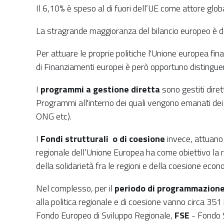
Il 6,10% è speso al di fuori dell’UE come attore glob
La stragrande maggioranza del bilancio europeo è des
Per attuare le proprie politiche l'Unione europea fin
di Finanziamenti europei è però opportuno distinguere 
I
programmi a gestione diretta
sono gestiti dire
Programmi all'interno dei quali vengono emanati dei Ba
ONG etc).
I
Fondi strutturali o di coesione
invece, attuano 
regionale dell’Unione Europea ha come obiettivo la r
della solidarietà fra le regioni e della coesione eco
Nel complesso, per il
periodo di programmazion
alla politica regionale e di coesione vanno circa 351 
Fondo Europeo di Sviluppo Regionale,
FSE
- Fondo 