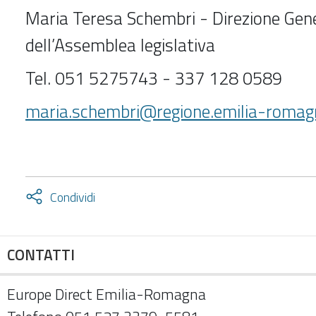
Maria Teresa Schembri - Direzione Gen
dell’Assemblea legislativa
Tel. 051 5275743 - 337 128 0589
maria.schembri@regione.emilia-romagn
Attiva
Condividi
condividi
facebook
twitter
CONTATTI
Europe Direct Emilia-Romagna