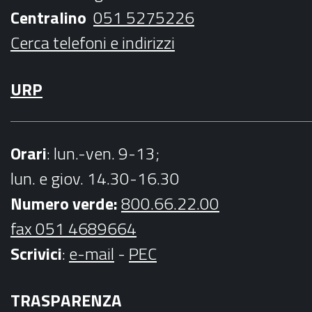
k
a
Centralino
051 5275226
m
Cerca telefoni e indirizzi
URP
Orari
: lun.-ven. 9-13;
lun. e giov. 14.30-16.30
Numero verde:
800.66.22.00
fax 051 4689664
Scrivici
:
e-mail
-
PEC
TRASPARENZA