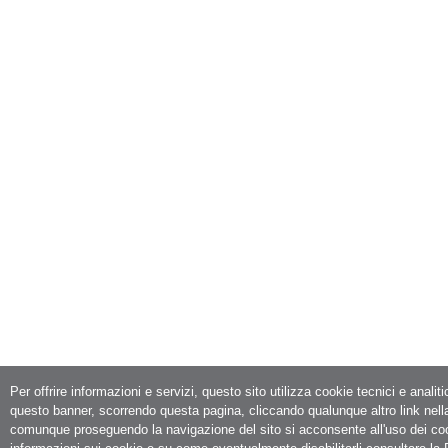
Per offrire informazioni e servizi, questo sito utilizza cookie tecnici e analit
questo banner, scorrendo questa pagina, cliccando qualunque altro link nell
comunque proseguendo la navigazione del sito si acconsente all'uso dei co