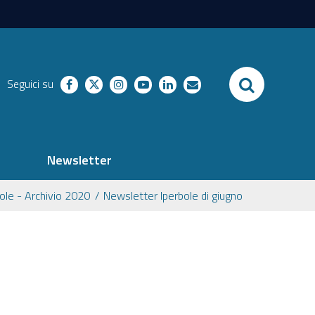
SEARCH
Seguici su
facebook
twitter
instagram
youtube
linkedin
richieste
Newsletter
ole - Archivio 2020
Newsletter Iperbole di giugno