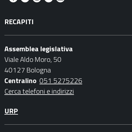
F
T
I
Y
M
a
w
n
o
a
RECAPITI
c
i
s
u
i
e
t
t
t
l
b
t
a
u
Assemblea legislativa
o
e
g
b
Viale Aldo Moro, 50
o
r
r
e
40127 Bologna
k
a
Centralino
051 5275226
m
Cerca telefoni e indirizzi
URP