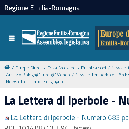
chiudi
Regione Emilia-Romagna
Europe direct
Toggle navigation
Attività
Formazione
Europe Direct
Cosa facciamo
Pubblicazioni
Newslet
Archivio Bologn@Europ@Mondo
Newsletter Iperbole - Arch
Eventi
Newsletter Iperbole di giugno
La Lettera di Iperbole -
Tutte le notizie
La Lettera di Iperbole - Numero 683.p
Newsletter
PDF, 1014 KB (1038943 bytes)