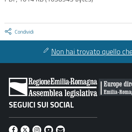
Attiva
Condividi
condividi
facebook
twitter
Non hai trovato quello che
SEGUICI SUI SOCIAL