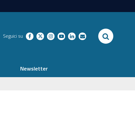
SEARCH
Seguici su
facebook
twitter
instagram
youtube
linkedin
richieste
Newsletter