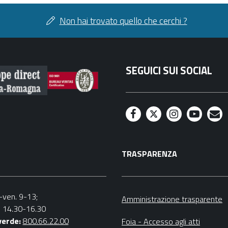
Non hai trovato quello che cerchi ?
SEGUICI SUI SOCIAL
F
T
I
Y
M
a
w
n
o
a
TRASPARENZA
c
i
s
u
i
e
t
t
t
l
b
t
a
u
n.-ven. 9-13;
Amministrazione trasparente
v. 14.30-16.30
o
e
g
b
verde:
800.66.22.00
Foia - Accesso agli atti