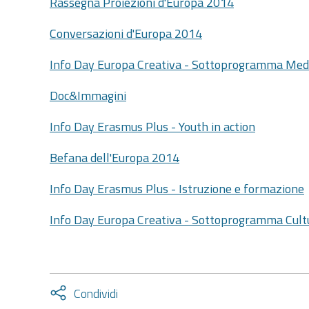
Rassegna Proiezioni d'Europa 2014
Conversazioni d'Europa 2014
Info Day Europa Creativa - Sottoprogramma Med
Doc&Immagini
Info Day Erasmus Plus - Youth in action
Befana dell'Europa 2014
Info Day Erasmus Plus - Istruzione e formazione
Info Day Europa Creativa - Sottoprogramma Cult
Attiva
Condividi