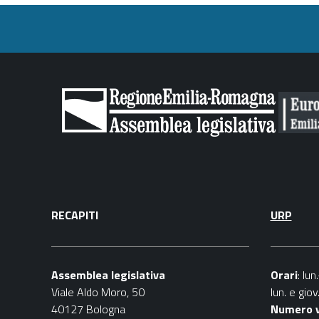
condividi
facebook
twitter
RECAPITI
URP
Assemblea legislativa
Orari
: lu
Viale Aldo Moro, 50
lun. e gio
40127 Bologna
Numero 