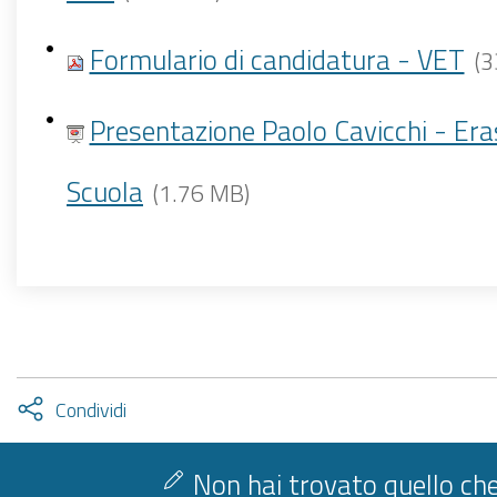
Formulario di candidatura - VET
(3
Presentazione Paolo Cavicchi - Er
Scuola
(1.76 MB)
Attiva
Condividi
condividi
facebook
twitter
Non hai trovato quello che