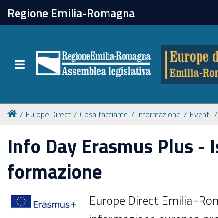
chiudi
Regione Emilia-Romagna
Europe direct
Toggle navigation
Attività
Formazione
Europe Direct
Cosa facciamo
Informazione
Eventi
Eventi
Info Day Erasmus Plus - I
formazione
Tutte le notizie
Europe Direct Emilia-Roma
Newsletter