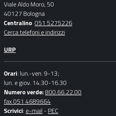
Viale Aldo Moro, 50
o
r
r
e
40127 Bologna
k
a
Centralino
051 5275226
m
Cerca telefoni e indirizzi
URP
Orari
: lun.-ven. 9-13;
lun. e giov. 14.30-16.30
Numero verde:
800.66.22.00
fax 051 4689664
Scrivici
:
e-mail
-
PEC