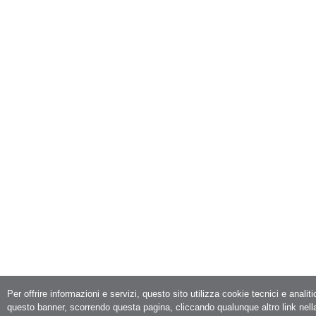
Per offrire informazioni e servizi, questo sito utilizza cookie tecnici e analit
questo banner, scorrendo questa pagina, cliccando qualunque altro link nell