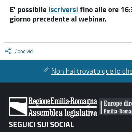
E' possibile
iscriversi
fino alle ore 16:
giorno precedente al webinar.
Attiva
Condividi
condividi
facebook
twitter
Non hai trovato quello che
SEGUICI SUI SOCIAL