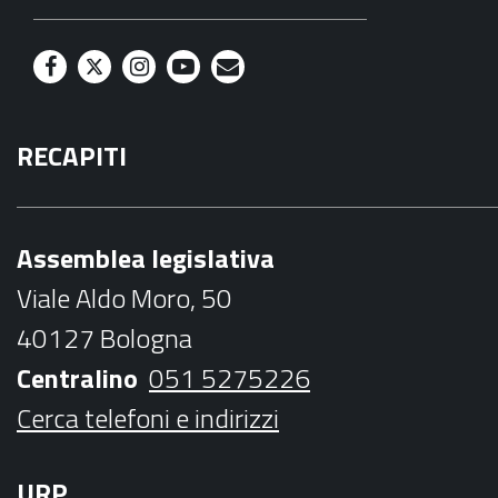
F
T
I
Y
M
a
w
n
o
a
RECAPITI
c
i
s
u
i
e
t
t
t
l
b
t
a
u
Assemblea legislativa
o
e
g
b
Viale Aldo Moro, 50
o
r
r
e
40127 Bologna
k
a
Centralino
051 5275226
m
Cerca telefoni e indirizzi
URP