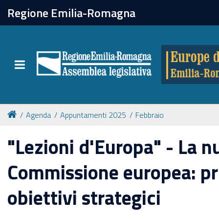
chiudi
Regione Emilia-Romagna
Europe direct
Toggle navigation
Attività
Formazione
Agenda
Appuntamenti 2025
Febbraio
Eventi
"Lezioni d'Europa" - La n
Commissione europea: pri
Tutte le notizie
obiettivi strategici
Newsletter