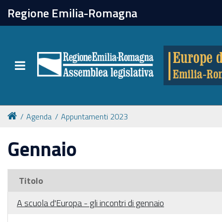
chiudi
Regione Emilia-Romagna
Europe direct
Toggle navigation
Attività
Formazione
Agenda
Appuntamenti 2023
Eventi
Gennaio
Tutte le notizie
Titolo
A scuola d'Europa - gli incontri di gennaio
Newsletter