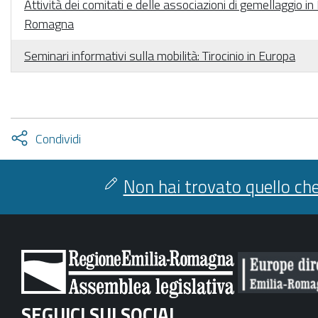
Attività dei comitati e delle associazioni di gemellaggio in
Romagna
Seminari informativi sulla mobilità: Tirocinio in Europa
Attiva
Condividi
condividi
facebook
twitter
Non hai trovato quello che
SEGUICI SUI SOCIAL