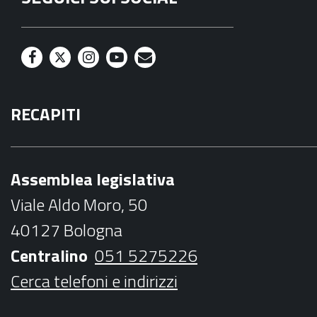
F
T
I
Y
M
a
w
n
o
a
RECAPITI
c
i
s
u
i
e
t
t
t
l
b
t
a
u
Assemblea legislativa
o
e
g
b
Viale Aldo Moro, 50
o
r
r
e
40127 Bologna
k
a
Centralino
051 5275226
m
Cerca telefoni e indirizzi