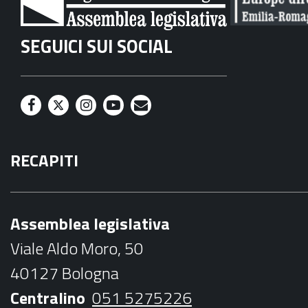
SEGUICI SUI SOCIAL
F
T
I
Y
M
a
w
n
o
a
RECAPITI
c
i
s
u
i
e
t
t
t
l
b
t
a
u
Assemblea legislativa
o
e
g
b
Viale Aldo Moro, 50
o
r
r
e
40127 Bologna
k
a
Centralino
051 5275226