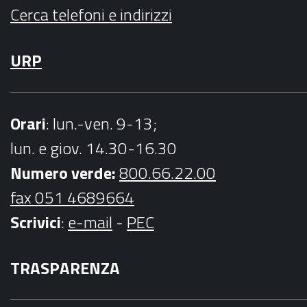
m
Cerca telefoni e indirizzi
URP
Orari
: lun.-ven. 9-13;
lun. e giov. 14.30-16.30
Numero verde:
800.66.22.00
fax 051 4689664
Scrivici
:
e-mail
-
PEC
TRASPARENZA