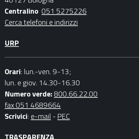
k
a
Centralino
051 5275226
m
Cerca telefoni e indirizzi
URP
Orari
: lun.-ven. 9-13;
lun. e giov. 14.30-16.30
Numero verde:
800.66.22.00
fax 051 4689664
Scrivici
:
e-mail
-
PEC
TRASPARENZA