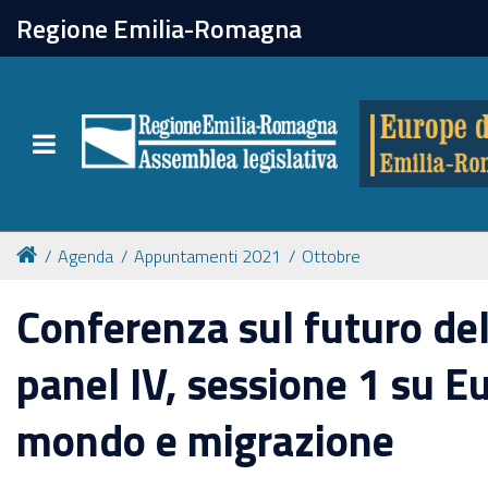
chiudi
Regione Emilia-Romagna
Europe direct
Toggle navigation
Attività
Formazione
Agenda
Appuntamenti 2021
Ottobre
Eventi
Conferenza sul futuro del
panel IV, sessione 1 su E
Tutte le notizie
mondo e migrazione
Newsletter