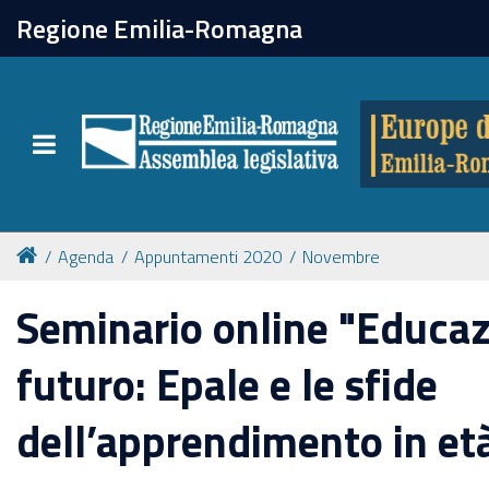
chiudi
Regione Emilia-Romagna
Europe direct
Toggle navigation
Attività
Formazione
Agenda
Appuntamenti 2020
Novembre
Eventi
Seminario online "Educazi
futuro: Epale e le sfide
Tutte le notizie
dell’apprendimento in et
Newsletter