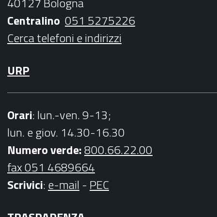
40127 Bologna
k
a
Centralino
051 5275226
m
Cerca telefoni e indirizzi
URP
Orari
: lun.-ven. 9-13;
lun. e giov. 14.30-16.30
Numero verde:
800.66.22.00
fax 051 4689664
Scrivici
:
e-mail
-
PEC