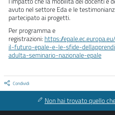
l’impatto che la mobilità dei docenti e d
avuto nel settore Eda e le testimonianze
partecipato ai progetti.
Per programma e
registrazioni:
https://epale.ec.europa.e
il-futuro-epale-e-le-sfide-dellappren
adulta-seminario-nazionale-epale
Attiva
Condividi
condividi
facebook
twitter
Non hai trovato quello che