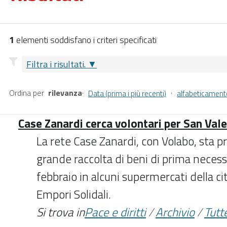
1
elementi soddisfano i criteri specificati
Filtra i risultati.
Ordina per
rilevanza
·
·
Data (prima i più recenti)
alfabeticament
Case Zanardi cerca volontari per San Val
La rete Case Zanardi, con Volabo, sta 
grande raccolta di beni di prima neces
febbraio in alcuni supermercati della ci
Empori Solidali.
Si trova in
Pace e diritti
/
Archivio
/
Tutte