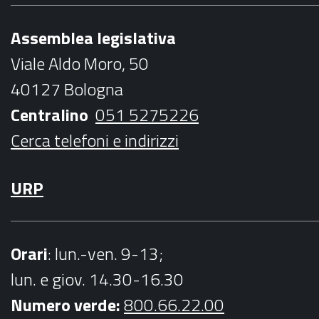
e
t
t
t
l
b
t
a
u
Assemblea legislativa
o
e
g
b
Viale Aldo Moro, 50
o
r
r
e
40127 Bologna
k
a
Centralino
051 5275226
m
Cerca telefoni e indirizzi
URP
Orari
: lun.-ven. 9-13;
lun. e giov. 14.30-16.30
Numero verde:
800.66.22.00