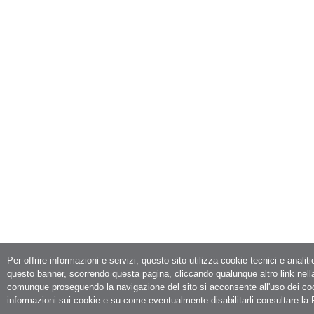
Per offrire informazioni e servizi, questo sito utilizza cookie tecnici e analit
questo banner, scorrendo questa pagina, cliccando qualunque altro link nell
comunque proseguendo la navigazione del sito si acconsente all'uso dei co
informazioni sui cookie e su come eventualmente disabilitarli consultare la