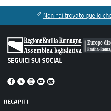
Non hai trovato quello che
SEGUICI SUI SOCIAL
F
T
I
Y
M
a
w
n
o
a
RECAPITI
c
i
s
u
i