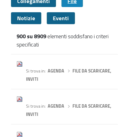
Collegamenti
File
Notizie
Eventi
900 su 8909
elementi soddisfano i criteri
specificati
File
Si trova in
AGENDA
›
FILE DA SCARICARE,
INVITI
Si trova in
AGENDA
›
FILE DA SCARICARE,
INVITI