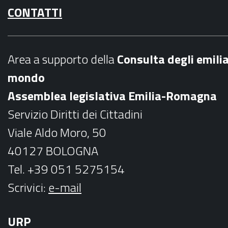
CONTATTI
c
s
e
t
b
a
Area a supporto della
C
onsulta degli emili
o
g
mondo
o
r
Assemblea legislativa Emilia-Romagna
k
a
Servizio Diritti dei Cittadini
m
Viale Aldo Moro, 50
40127 BOLOGNA
Tel. +39 051 5275154
Scrivici:
e-mail
URP