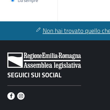
Da sempre
Non hai trovato quello che
SEGUICI SUI SOCIAL
F
I
a
n