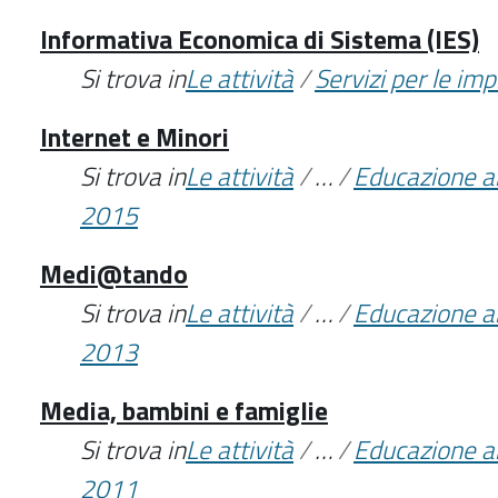
Informativa Economica di Sistema (IES)
Si trova in
Le attività
/
Servizi per le im
Internet e Minori
Si trova in
Le attività
/
…
/
Educazione a
2015
Medi@tando
Si trova in
Le attività
/
…
/
Educazione a
2013
Media, bambini e famiglie
Si trova in
Le attività
/
…
/
Educazione a
2011