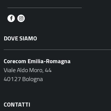
F
I
a
n
DOVE SIAMO
c
s
e
t
b
a
Corecom Emilia-Romagna
o
g
Viale Aldo Moro, 44
o
r
40127 Bologna
k
a
m
CONTATTI