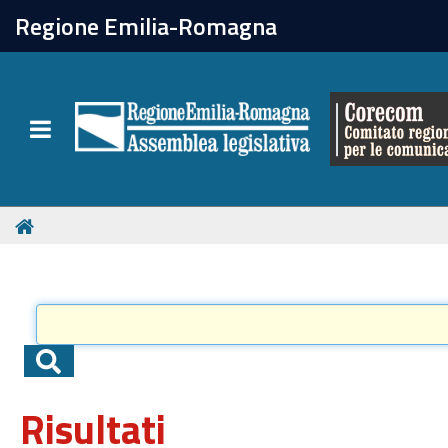
chiudi
Regione Emilia-Romagna
Il Corecom
Toggle navigation
Le attività
Risultati