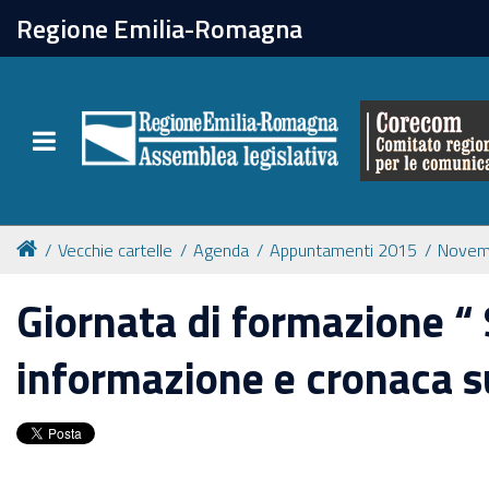
chiudi
Regione Emilia-Romagna
Il Corecom
Toggle navigation
Le attività
Vecchie cartelle
Agenda
Appuntamenti 2015
Novem
Giornata di formazione “ 
informazione e cronaca s