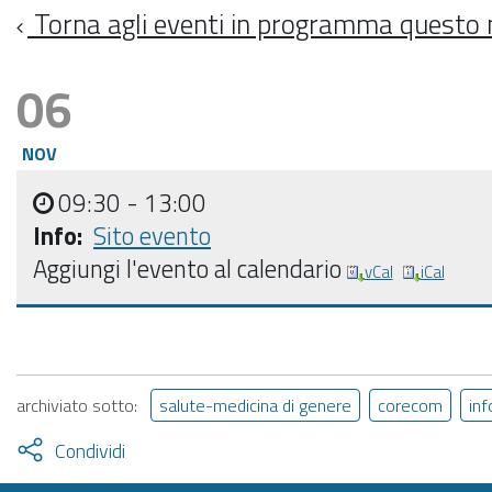
Torna agli eventi in programma questo
06
NOV
09:30
- 13:00
Info:
Sito evento
Aggiungi l'evento al calendario
vCal
iCal
archiviato sotto:
salute-medicina di genere
corecom
in
Attiva
Condividi
condividi
facebook
twitter