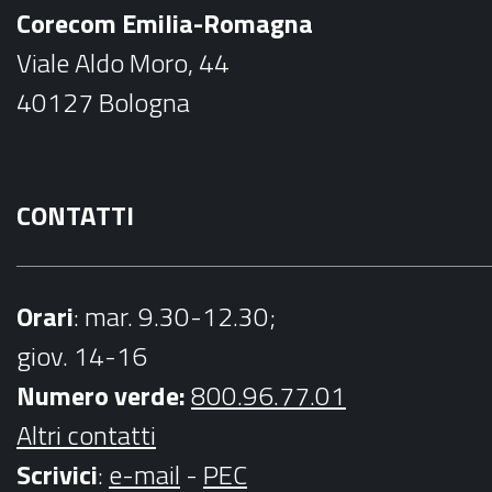
b
a
Corecom Emilia-Romagna
o
g
Viale Aldo Moro, 44
o
r
40127 Bologna
k
a
m
CONTATTI
Orari
: mar. 9.30-12.30;
giov. 14-16
Numero verde:
800.96.77.01
Altri contatti
Scrivici
:
e-mail
-
PEC