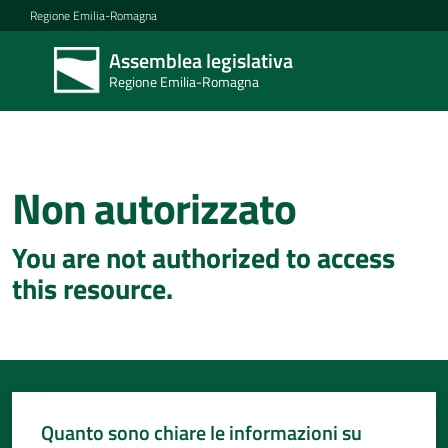
Vai al contenuto
Vai alla navigazione
Vai al footer
Regione Emilia-Romagna
Assemblea legislativa
Assemblea
Regione Emilia-Romagna
legislativa
Regione Emilia-
Romagna
Non autorizzato
Concittadini
You are not authorized to access
Porte
this resource.
aperte
in
Assemblea
Mostre
itineranti
Quanto sono chiare le informazioni su