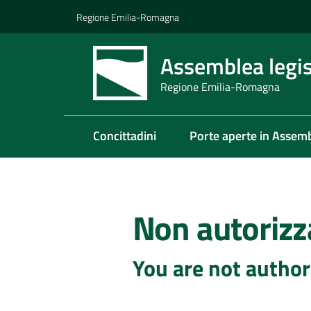
Vai al contenuto
Vai alla navigazione
Vai al footer
Regione Emilia-Romagna
Assemblea legis
Regione Emilia-Romagna
Concittadini
Porte aperte in Assem
Non autorizz
You are not author