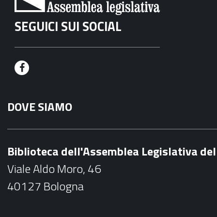
SEGUICI SUI SOCIAL
F
a
DOVE SIAMO
c
e
b
Biblioteca dell'Assemblea Legislativa d
o
Viale Aldo Moro, 46
o
40127 Bologna
k