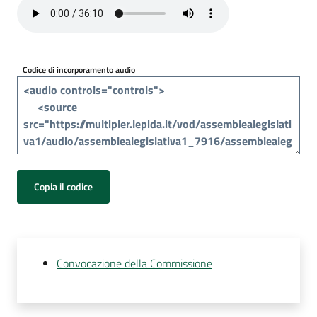
Per
i
media
Codice di incorporamento audio
Per
i
cittadini
Copia il codice
Convocazione della Commissione