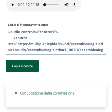
Per
i
media
Codice di incorporamento audio
Per
i
cittadini
Copia il codice
Convocazione della commissione