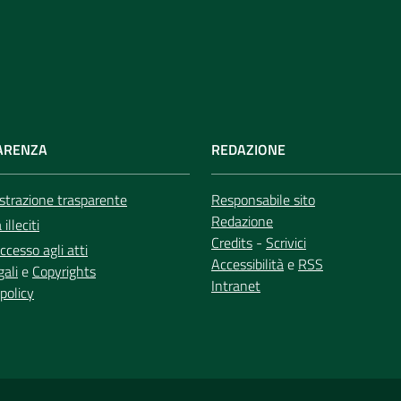
ARENZA
REDAZIONE
trazione trasparente
Responsabile sito
Redazione
illeciti
Credits
-
Scrivici
ccesso agli atti
Accessibilità
e
RSS
gali
e
Copyrights
Intranet
policy