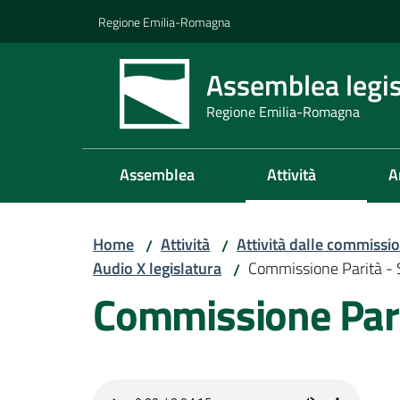
Vai al contenuto
Vai alla navigazione
Vai al footer
Regione Emilia-Romagna
Assemblea legis
Regione Emilia-Romagna
Assemblea
Attività
A
Home
Attività
Attività dalle commissio
/
/
Audio X legislatura
Commissione Parità -
/
Commissione Pari