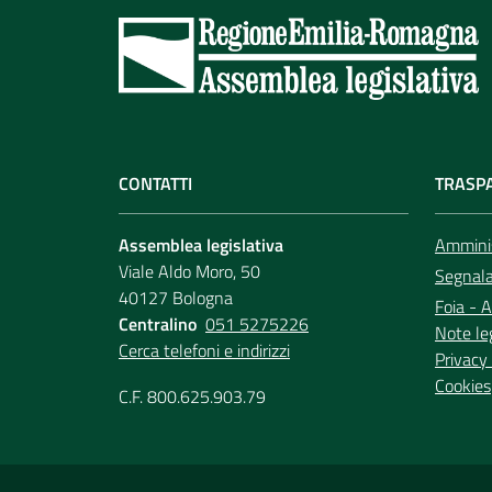
CONTATTI
TRASP
Assemblea legislativa
Amminis
Viale Aldo Moro, 50
Segnala 
40127 Bologna
Foia - A
Centralino
051 5275226
Note le
Cerca telefoni e indirizzi
Privacy 
Cookies
C.F. 800.625.903.79