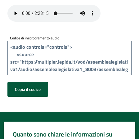
Per
i
media
Per
Codice di incorporamento audio
i
cittadini
Copia il codice
Quanto sono chiare le informazioni su