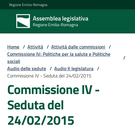
Vai al contenuto
Vai alla navigazione
Vai al footer
Regione Emilia-Romagna
Assemblea legislativa
Assemblea
Regione Emilia-Romagna
legislativa
Regione Emilia-
Romagna
Home
/
Attività
/
Attività dalle commissioni
/
Commissione IV: Politiche per la salute e Politiche
/
sociali
Assemblea
Audio delle sedute
/
Audio X legislatura
/
Commissione IV - Seduta del 24/02/2015
Commissione IV -
Attività
Seduta del
Argomenti
24/02/2015