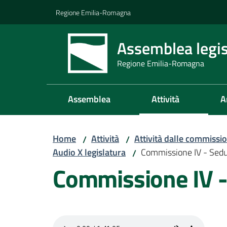
Vai al contenuto
Vai alla navigazione
Vai al footer
Regione Emilia-Romagna
Assemblea legis
Regione Emilia-Romagna
Assemblea
Attività
A
Home
Attività
Attività dalle commissio
/
/
Audio X legislatura
Commissione IV - Sed
/
Commissione IV 