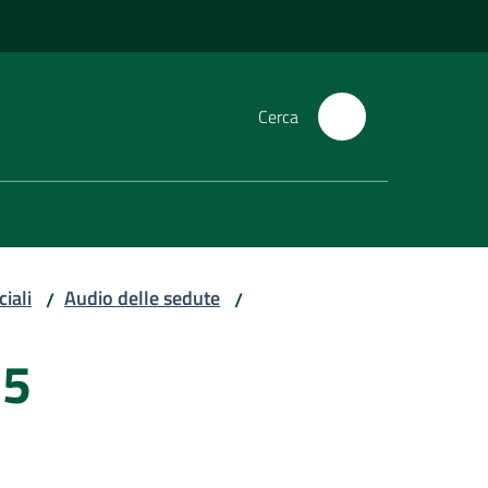
Cerca
iali
Audio delle sedute
/
/
15