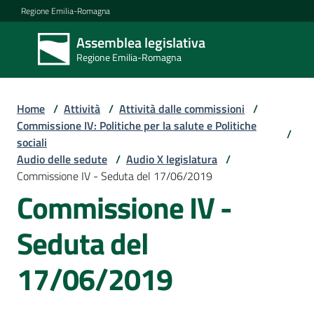
Vai al contenuto
Vai alla navigazione
Vai al footer
Regione Emilia-Romagna
Assemblea legislativa
Assemblea
Regione Emilia-Romagna
legislativa
Regione Emilia-
Romagna
Home
/
Attività
/
Attività dalle commissioni
/
Commissione IV: Politiche per la salute e Politiche
/
sociali
Assemblea
Audio delle sedute
/
Audio X legislatura
/
Commissione IV - Seduta del 17/06/2019
Commissione IV -
Attività
Seduta del
Argomenti
17/06/2019