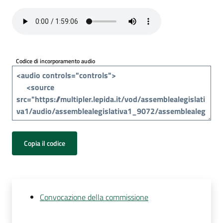
Per
i
media
Per
Codice di incorporamento audio
i
cittadini
Copia il codice
Convocazione della commissione